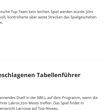
hische Top-Team kein leichtes Spiel werden würde. Jižní
oll, kontrollierte über weite Strecken das Spielgeschehen
n.
EN DEN TABELLENFÜHRER
eschlagenen Tabellenführer
nnendes Duell in der NBLL auf dem Programm, wenn die
r Lakros Jizni Mesto treffen. Das Spiel findet in
verspricht Lacrosse auf Top-Niveau.