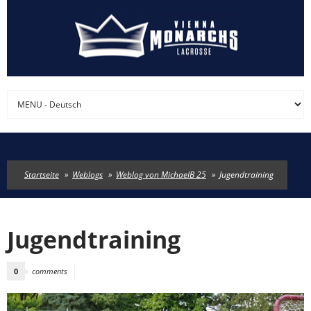
Direkt zum Inhalt
Startseite
»
Weblogs
»
Weblog von MichaelB 25
»
Jugendtraining
Jugendtraining
0
comments